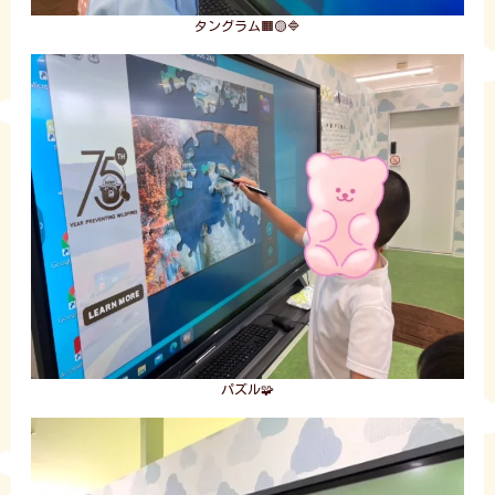
タングラム🟧🟡🔷
パズル🧩