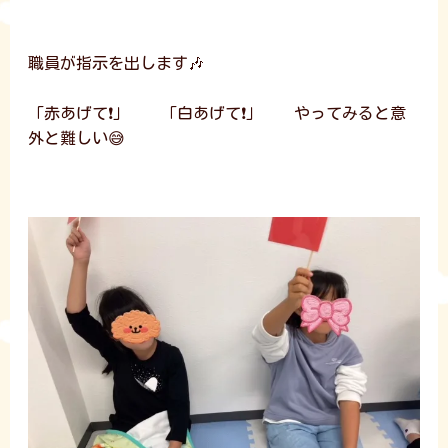
職員が指示を出します🎶
「赤あげて❗」 「白あげて❗」 やってみると意
外と難しい😅