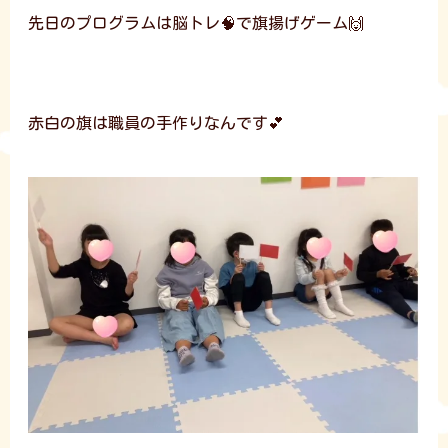
先日のプログラムは脳トレ🧠で旗揚げゲーム🙌
赤白の旗は職員の手作りなんです💕