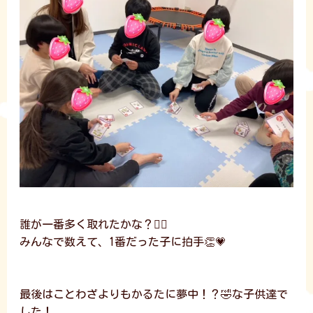
誰が一番多く取れたかな？🙋‍♀️
みんなで数えて、1番だった子に拍手👏💗
最後はことわざよりもかるたに夢中！？🤣な子供達で
した！