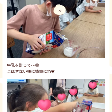
牛乳を計って～😆
こぼさない様に慎重にね💗