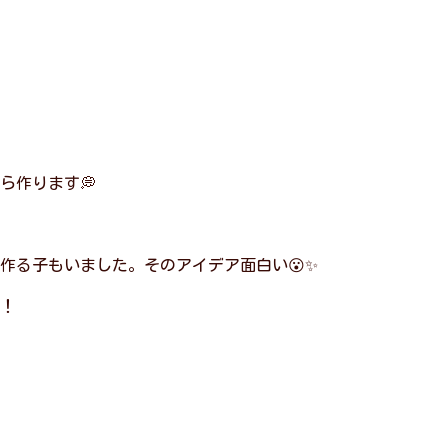
ら作ります💭
作る子もいました。そのアイデア面白い😮✨
！