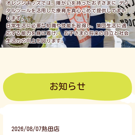
オレンジキッズでは、障がいを持ったお子さまに
デジ
タルツールを活用した療育を真心こめて提供してまい
ります。
日常生活に必要な知識や技能を習得し、集団生活に適
応する能力を身に着け、
お子さまの将来の自立と社会
生活力の向上を図ります。
お知らせ
2026/08/07
熱田店